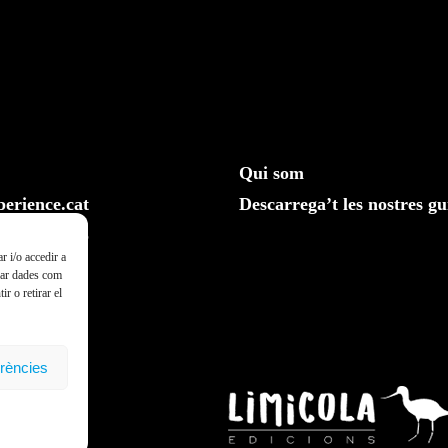
Qui som
erience.cat
Descarrega’t les nostres gu
610 20 33 25
r i/o accedir a
ssar dades com
r o retirar el
erències