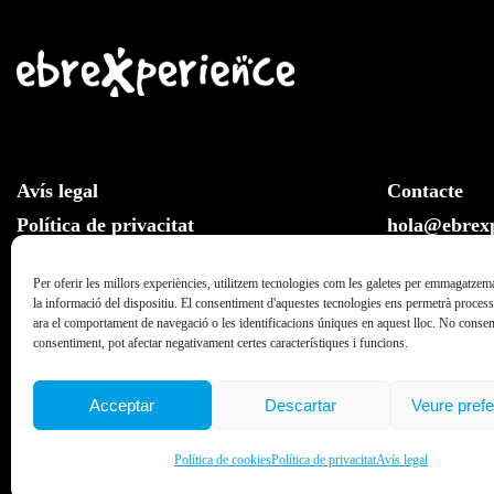
Avís legal
Contacte
Política de privacitat
hola@ebrexp
Llei de cookies
Whatsapp:
Per oferir les millors experiències, utilitzem tecnologies com les galetes per emmagatzema
la informació del dispositiu. El consentiment d'aquestes tecnologies ens permetrà proce
ara el comportament de navegació o les identificacions úniques en aquest lloc. No consenti
consentiment, pot afectar negativament certes característiques i funcions.
Acceptar
Descartar
Veure pref
Ebrexperience © 2019. All rights reserved 2023.
Política de cookies
Política de privacitat
Avís legal