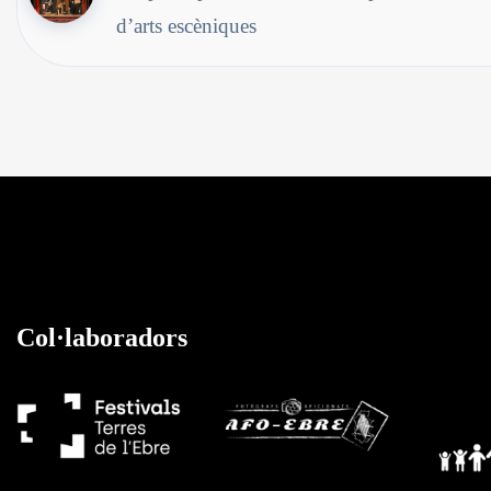
d’arts escèniques
Col·laboradors