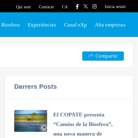
Inicia sessió
Qui som
Contacte
CA
Biosfera
Experiències
Canal eXp
Alta empreses
Compartir
Darrers Posts
El COPATE presenta
“Camins de la Biosfera”,
una nova manera de