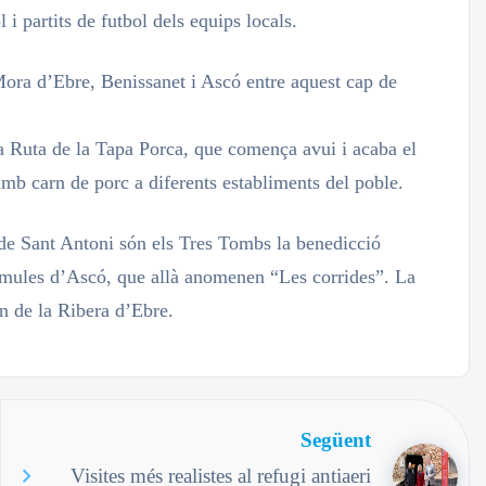
l i partits de futbol dels equips locals.
Mora d’Ebre, Benissanet i Ascó entre aquest cap de
a Ruta de la Tapa Porca, que comença avui i acaba el
mb carn de porc a diferents establiments del poble.
s de Sant Antoni són els Tres Tombs la benedicció
 i mules d’Ascó, que allà anomenen “Les corrides”. La
rn de la Ribera d’Ebre.
Següent
Visites més realistes al refugi antiaeri