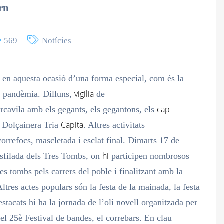
rn
569
Notícies
 i en aquesta ocasió d’una forma especial, com és la
vigilia
la pandèmia. Dilluns,
de
cap
rcavila amb els gegants, els gegantons, els
Capita
a Dolçainera Tria
. Altres activitats
rrefocs, mascletada i esclat final. Dimarts 17 de
hi
desfilada dels Tres Tombs, on
participen nombrosos
res tombs pels carrers del poble i finalitzant amb la
Altres actes populars són la festa de la mainada, la festa
tacats hi ha la jornada de l’oli novell organitzada per
, el 25è Festival de bandes, el
correbars
. En clau