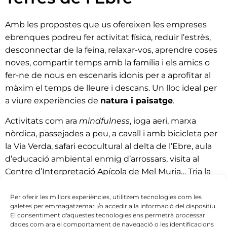
Amb les propostes que us ofereixen les empreses
ebrenques podreu fer activitat física, reduir l’estrès,
desconnectar de la feina, relaxar-vos, aprendre coses
noves, compartir temps amb la família i els amics o
fer-ne de nous en escenaris idonis per a aprofitar al
màxim el temps de lleure i descans. Un lloc ideal per
a viure experiències de
natura i paisatge
.
Activitats com ara
mindfulness
, ioga aeri, marxa
nòrdica, passejades a peu, a cavall i amb bicicleta per
la Via Verda, safari ecocultural al delta de l’Ebre, aula
d’educació ambiental enmig d’arrossars, visita al
Centre d’Interpretació Apícola de Mel Muria… Tria la
que més t’agradi!
Per oferir les millors experiències, utilitzem tecnologies com les
galetes per emmagatzemar i/o accedir a la informació del dispositiu.
El consentiment d'aquestes tecnologies ens permetrà processar
dades com ara el comportament de navegació o les identificacions