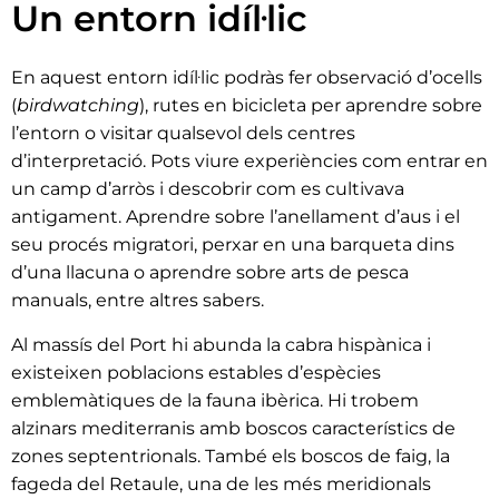
Un entorn idíl·lic
En aquest entorn idíl·lic podràs fer observació d’ocells
(
birdwatching
), rutes en bicicleta per aprendre sobre
l’entorn o visitar qualsevol dels centres
d’interpretació. Pots viure experiències com entrar en
un camp d’arròs i descobrir com es cultivava
antigament. Aprendre sobre l’anellament d’aus i el
seu procés migratori, perxar en una barqueta dins
d’una llacuna o aprendre sobre arts de pesca
manuals, entre altres sabers.
Al massís del Port hi abunda la cabra hispànica i
existeixen poblacions estables d’espècies
emblemàtiques de la fauna ibèrica. Hi trobem
alzinars mediterranis amb boscos característics de
zones septentrionals. També els boscos de faig, la
fageda del Retaule, una de les més meridionals