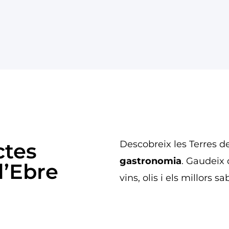
ctes
Descobreix les Terres d
gastronomia
. Gaudeix 
l’Ebre
vins, olis i els millors s