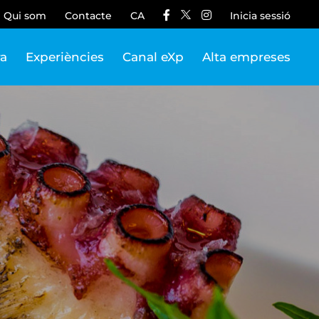
Qui som
Contacte
CA
Inicia sessió
ra
Experiències
Canal eXp
Alta empreses