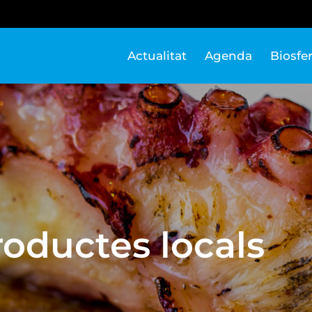
Actualitat
Agenda
Biosfe
roductes locals