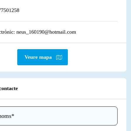
77501258
ctrònic:
neus_160190@hotmail.com
Veure mapa
contacte