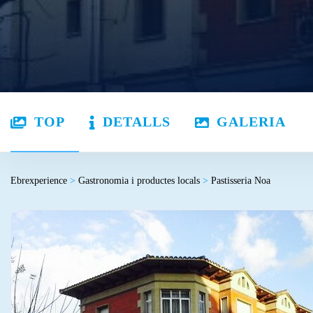
TOP
DETALLS
GALERIA
Ebrexperience
>
Gastronomia i productes locals
>
Pastisseria Noa