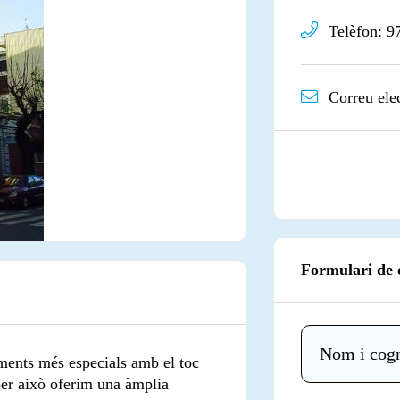
Telèfon:
9
Correu ele
Formulari de 
ments més especials amb el toc
per això oferim una àmplia