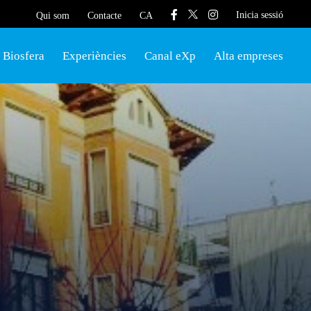
Inicia sessió
Qui som
Contacte
CA
Biosfera
Experiències
Canal eXp
Alta empreses