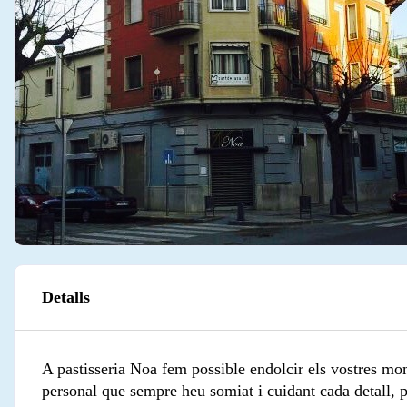
Detalls
A pastisseria Noa fem possible endolcir els vostres mo
personal que sempre heu somiat i cuidant cada detall, 