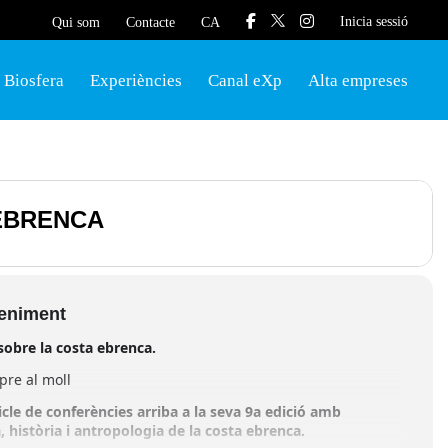
Inicia sessió
Qui som
Contacte
CA
Biosfera
Experiències
Canal eXp
Alta empreses
 EBRENCA
veniment
sobre la costa ebrenca.
pre al moll
cle de conferències arriba a la seva 9a edició amb
, història i antropologia de la costa ebrenca.