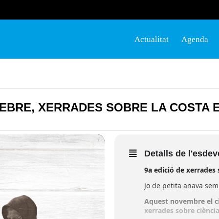
Actualitat
Agenda
L'EBRE, XERRADES SOBRE LA COSTA
Detalls de l'esde
9a edició de xerrades 
Jo de petita anava sem
Aquest novembre el ci
xerrades sobre ciència