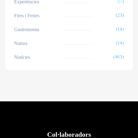
(7)
Experiències
(23)
Fires i Festes
(14)
Gastronomia
(14)
Natura
(463)
Notícies
Col·laboradors