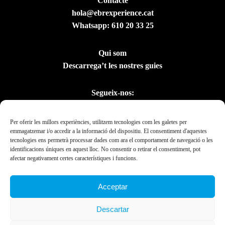
Contacte
hola@ebrexperience.cat
Whatsapp:
610 20 33 25
Qui som
Descarrega’t les nostres guies
Segueix-nos:
Per oferir les millors experiències, utilitzem tecnologies com les galetes per
emmagatzemar i/o accedir a la informació del dispositiu. El consentiment d'aquestes
tecnologies ens permetrà processar dades com ara el comportament de navegació o les
identificacions úniques en aquest lloc. No consentir o retirar el consentiment, pot
afectar negativament certes característiques i funcions.
Acceptar
Amb el suport del
Descartar
Departament de la