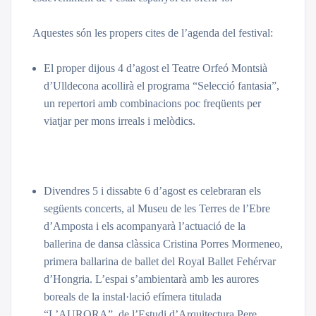
Aquestes són les propers cites de l’agenda del festival:
El proper dijous 4 d’agost el Teatre Orfeó Montsià
d’Ulldecona acollirà el programa “Selecció fantasia”,
un repertori amb combinacions poc freqüents per
viatjar per mons irreals i melòdics.
Divendres 5 i dissabte 6 d’agost es celebraran els
següents concerts, al Museu de les Terres de l’Ebre
d’Amposta i els acompanyarà l’actuació de la
ballerina de dansa clàssica Cristina Porres Mormeneo,
primera ballarina de ballet del Royal Ballet Fehérvar
d’Hongria. L’espai s’ambientarà amb les aurores
boreals de la instal·lació efímera titulada
“L’AURORA”, de l’Estudi d’Arquitectura Pere