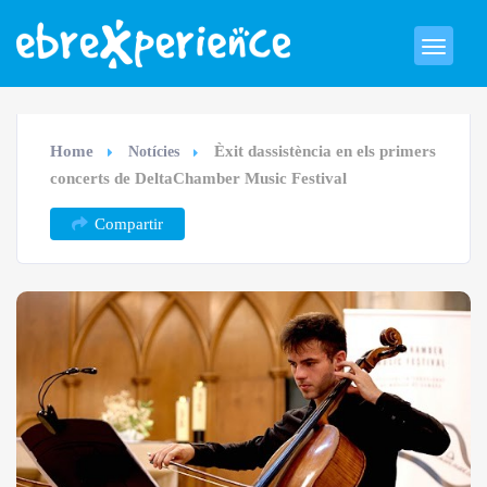
Home
Èxit dassistència en els primers
Notícies
concerts de DeltaChamber Music Festival
Compartir