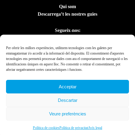
Qui som
Descarrega’t les nostres guies
Segueix-nos:
Per oferir les millors experiències, utilitzem tecnologies com les galetes per
emmagatzemar i/o accedir a la informació del dispositiu. El consentiment d'aquestes
tecnologies ens permetrà processar dades com ara el comportament de navegació o les
identificacions úniques en aquest lloc. No consentir o retirar el consentiment, pot
afectar negativament certes característiques i funcions.
Acceptar
Amb el suport del
Descartar
Departament de la
Presidència
Veure preferències
Ebrexperience © 2019. All rights reserved 2023.
Política de cookies
Política de privacitat
Avís legal