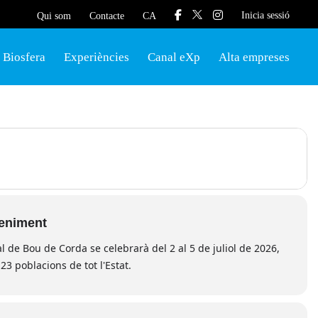
Inicia sessió
Qui som
Contacte
CA
Biosfera
Experiències
Canal eXp
Alta empreses
veniment
l de Bou de Corda se celebrarà del 2 al 5 de juliol de 2026,
 23 poblacions de tot l'Estat.