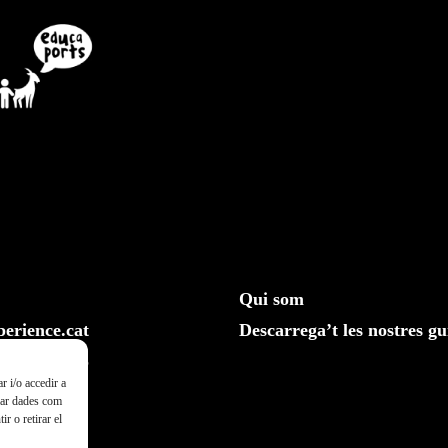
Qui som
erience.cat
Descarrega’t les nostres gu
610 20 33 25
r i/o accedir a
ssar dades com
r o retirar el