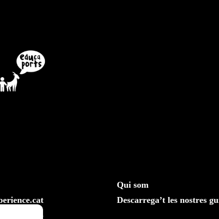
Qui som
erience.cat
Descarrega’t les nostres gu
610 20 33 25