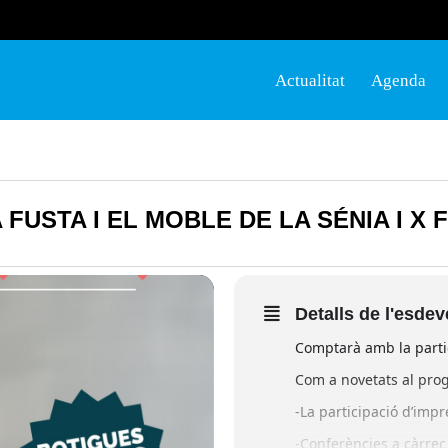
Actualitat
Agenda
 FUSTA I EL MOBLE DE LA SÉNIA I X
Detalls de l'esde
Comptarà amb la parti
Com a novetats al prog
-La participació d’impr
-Conferències a càrrec 