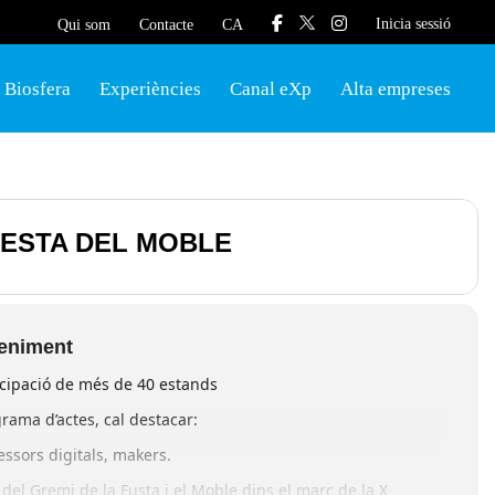
Inicia sessió
Qui som
Contacte
CA
Biosfera
Experiències
Canal eXp
Alta empreses
 FESTA DEL MOBLE
veniment
cipació de més de 40 estands
rama d’actes, cal destacar:
essors digitals, makers.
del Gremi de la Fusta i el Moble dins el marc de la X