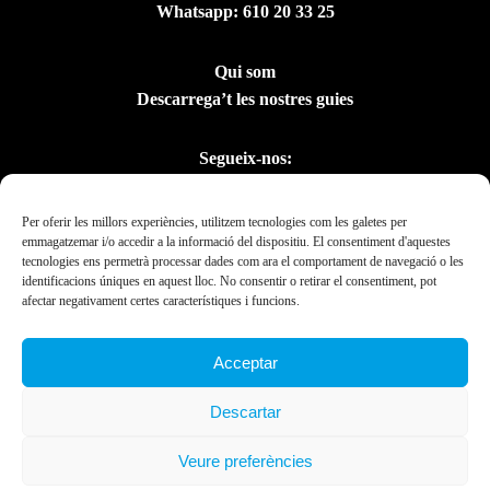
Whatsapp:
610 20 33 25
Qui som
Descarrega’t les nostres guies
Segueix-nos:
Per oferir les millors experiències, utilitzem tecnologies com les galetes per
emmagatzemar i/o accedir a la informació del dispositiu. El consentiment d'aquestes
tecnologies ens permetrà processar dades com ara el comportament de navegació o les
identificacions úniques en aquest lloc. No consentir o retirar el consentiment, pot
afectar negativament certes característiques i funcions.
Acceptar
Amb el suport del
Descartar
Departament de la
Presidència
Veure preferències