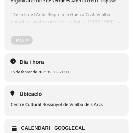
organitza el cicle de xerrades Amb la creu i l'espasa:
"De la fi de l'Antic Règim a la Guerra Civil. Vilalba
durant la construcció de l'estat liberal (1808-1963)", a
càrrec de David Tormo Benavent.
MÉS
Dissabte 15 de febrer, a les 19:30 h a la Sala del
cine del Casal Cultural Rossinyol.
Dia i hora
15 de febrer de 2025 19:30 - 21:00
Ubicació
Centre Cultural Rossinyol de Vilalba dels Arcs
CALENDARI
GOOGLECAL