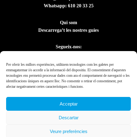
Whatsapp:
610 20 33 25
Qui som
Descarrega’t les nostres guies
Segueix-nos:
Per oferir les millors experiències, utilitzem tecnologies com les galetes per
emmagatzemar i/o accedir a la informació del dispositiu. El consentiment d'aquestes
tecnologies ens permetrà processar dades com ara el comportament de navegació o les
identificacions úniques en aquest lloc. No consentir o retirar el consentiment, pot
afectar negativament certes característiques i funcions.
Acceptar
Amb el suport del
Descartar
Departament de la
Presidència
Veure preferències