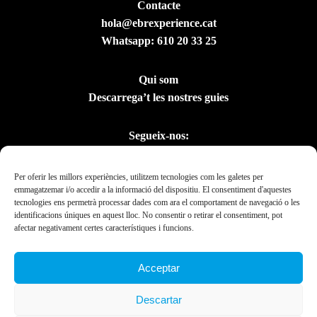
Contacte
hola@ebrexperience.cat
Whatsapp:
610 20 33 25
Qui som
Descarrega’t les nostres guies
Segueix-nos:
Per oferir les millors experiències, utilitzem tecnologies com les galetes per
emmagatzemar i/o accedir a la informació del dispositiu. El consentiment d'aquestes
tecnologies ens permetrà processar dades com ara el comportament de navegació o les
identificacions úniques en aquest lloc. No consentir o retirar el consentiment, pot
afectar negativament certes característiques i funcions.
Acceptar
Amb el suport del
Descartar
Departament de la