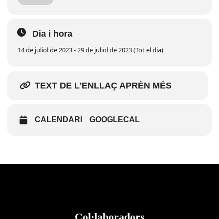
«Un Delta de Sensacions» inclou la visita a MónNatura Delta i
una petita
degustació gastronòmica amb copa de vi per acabar gaudint
finalment de
Dia i hora
la màgia de la posta de sol al Mirador 360º.
14 de juliol de 2023 - 29 de juliol de 2023 (Tot el dia)
Divendres i dissabtes, a les 19.30 h.
Del 14 de juliol al 9 de setembre
TEXT DE L'ENLLAÇ APRÈN MÉS
CALENDARI
GOOGLECAL
Col·laboradors