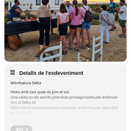
Detalls de l'esdeveniment
MónNatura Delta
Visita amb tast quan es pon el sol.
Una visita on els sentits prendran protagonisme per endinsar-
nos al Delta de
l'Ebre des d'una perspectiva sensorial i autèntica per descobrir
les arrels del
Delta, la seva olor i el paisatge. Amb els cinc sentits descobrirem
el Delta
tot degustant, tocant, sentint, olorant i escoltant.
MÉS