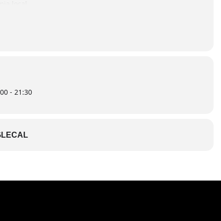
mia local.
 descobrir nous sabors i dinamitzar el comerç i la
00 - 21:30
LECAL