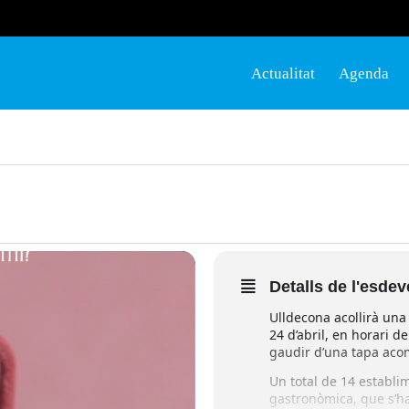
Actualitat
Agenda
Detalls de l'esde
Ulldecona acollirà una
24 d’abril, en horari d
gaudir d’una tapa acom
Un total de 14 establi
gastronòmica, que s’ha