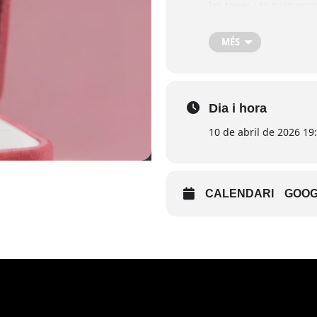
les tapes i la gastrono
Una proposta ideal per
restauració local.
MÉS
Dia i hora
10 de abril de 2026 19:
CALENDARI
GOOG