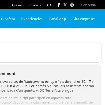
Inicia sessió
Qui som
Contacte
CA
Biosfera
Experiències
Canal eXp
Alta empreses
veniment
 nova edició de
“Ulldecona va de tapes”
els divendres 10, 17 i
e 19.00 h a 21.30 h. Per només 5 euros, els assistents podran
panyada d’un quinto, vi DO Terra Alta o aigua.
ments del municipi participen en aquesta ruta
 consolidat com una cita imprescindible per als amants de