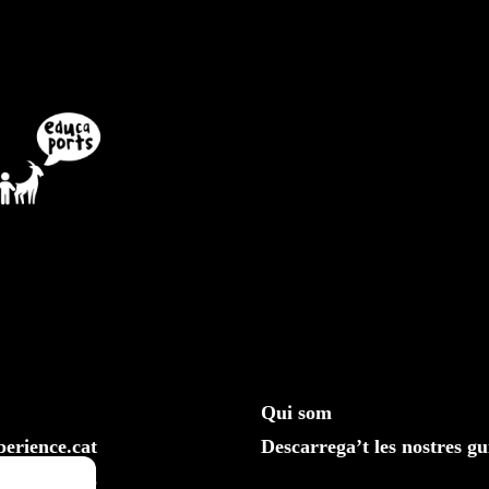
Qui som
erience.cat
Descarrega’t les nostres gu
610 20 33 25