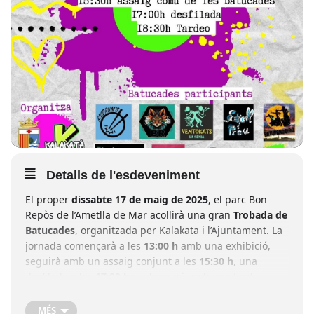
Detalls de l'esdeveniment
El proper
dissabte 17 de maig de 2025
, el parc Bon
Repòs de l’Ametlla de Mar acollirà una gran
Trobada de
Batucades
, organitzada per Kalakata i l’Ajuntament. La
jornada començarà a les
13:00 h
amb una exhibició,
seguirà amb un assaig conjunt a les
15:30 h
, una
desfilada a les
17:00 h
i culminarà amb una tarda
festiva a les
18:30 h
.
MÉS