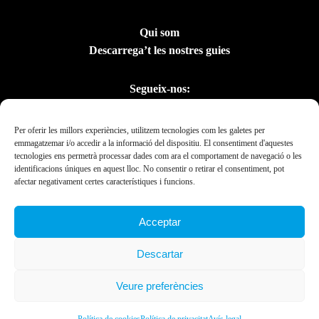
Qui som
Descarrega’t les nostres guies
Segueix-nos:
Per oferir les millors experiències, utilitzem tecnologies com les galetes per
emmagatzemar i/o accedir a la informació del dispositiu. El consentiment d'aquestes
tecnologies ens permetrà processar dades com ara el comportament de navegació o les
identificacions úniques en aquest lloc. No consentir o retirar el consentiment, pot
afectar negativament certes característiques i funcions.
Acceptar
Amb el suport del
Descartar
Departament de la
Presidència
Veure preferències