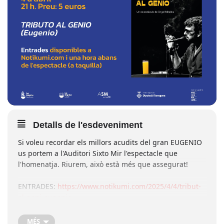
Detalls de l'esdeveniment
Si voleu recordar els millors acudits del gran EUGENIO
us portem a l'
Auditori Sixto Mir
l'espectacle que
l'homenatja. Riurem, això està més que assegurat!
ENTRADES:
https://www.notikumi.com/2025/4/4/tribut-
al-geni-eugenio
MÉS