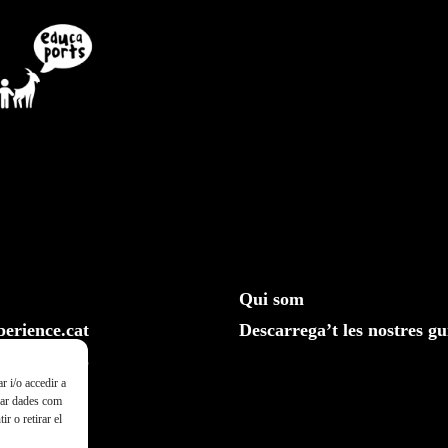
Qui som
erience.cat
Descarrega’t les nostres gu
610 20 33 25
r i/o accedir a
ssar dades com
r o retirar el