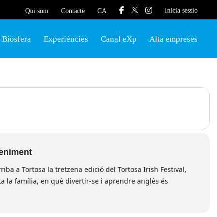
Inicia sessió
Qui som
Contacte
CA
Biosfera
Experiències
Canal eXp
Alta empreses
veniment
riba a Tortosa la tretzena edició del Tortosa Irish Festival,
ta la família, en què divertir-se i aprendre anglès és