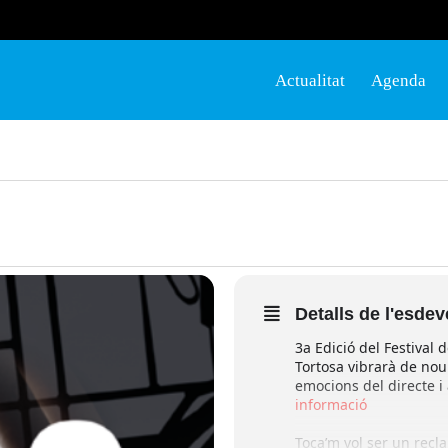
Actualitat
Agenda
Detalls de l'esde
3a Edició del Festival
Tortosa vibrarà de nou!
emocions del directe i
informació
Toca’m vol ser un recla