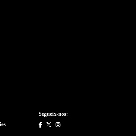
othom, per a poder-les viure i sentir durant tres dies aquí, a
Tortosa.
Segueix-nos:
ies