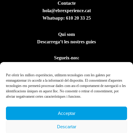
Contacte
hola@ebrexperience.cat
Whatsapp:
610 20 33 25
Qui som
Descarrega’t les nostres guies
Segueix-nos:
Per oferir les millors experiències, utilitzem tecnologies com les galetes per
emmagatzemar i/o accedir a la informació del dispositiu. El consentiment d'aquestes
tecnologies ens permetrà processar dades com ara el comportament de navegació o les
identificacions úniques en aquest lloc. No consentir o retirar el consentiment, pot
afectar negativament certes característiques i funcions.
Acceptar
Amb el suport del
Descartar
Departament de la