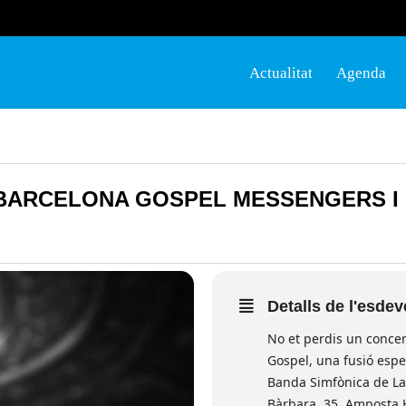
Actualitat
Agenda
 BARCELONA GOSPEL MESSENGERS I 
Detalls de l'esde
No et perdis un concer
Gospel, una fusió espe
Banda Simfònica de La 
Bàrbara, 35, Amposta H