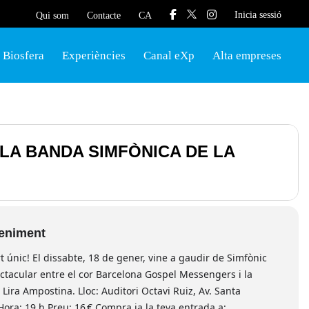
Inicia sessió
Qui som
Contacte
CA
Biosfera
Experiències
Canal eXp
Alta empreses
LA BANDA SIMFÒNICA DE LA
veniment
t únic! El dissabte, 18 de gener, vine a gaudir de Simfònic
ctacular entre el cor Barcelona Gospel Messengers i la
Lira Ampostina. Lloc: Auditori Octavi Ruiz, Av. Santa
ora: 19 h Preu: 16 € Compra ja la teva entrada a: