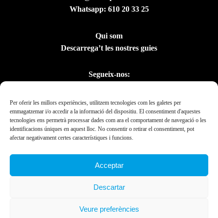
Whatsapp:
610 20 33 25
Qui som
Descarrega’t les nostres guies
Segueix-nos:
Per oferir les millors experiències, utilitzem tecnologies com les galetes per
emmagatzemar i/o accedir a la informació del dispositiu. El consentiment d'aquestes
tecnologies ens permetrà processar dades com ara el comportament de navegació o les
identificacions úniques en aquest lloc. No consentir o retirar el consentiment, pot
afectar negativament certes característiques i funcions.
Acceptar
Amb el suport del
Descartar
Departament de la
Presidència
Veure preferències