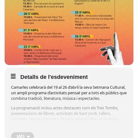
Detalls de l'esdeveniment
Camarles celebrarà del 19 al 26 d’abril la seva Setmana Cultural,
un ampli programa d’activitats pensat per a tots els públics que
combina tradició, literatura, música i espectacles.
La programació inclou actes destacats com els Tres Tombs,
presentacions de llibres, activitats de Sant Jordi, tallers,
xerrades, teatre i concerts. Durant aquests dies, el municipi
s’omplirà de propostes culturals amb l’objectiu de fomentar la
participació i la vida cultural local.
MÉS