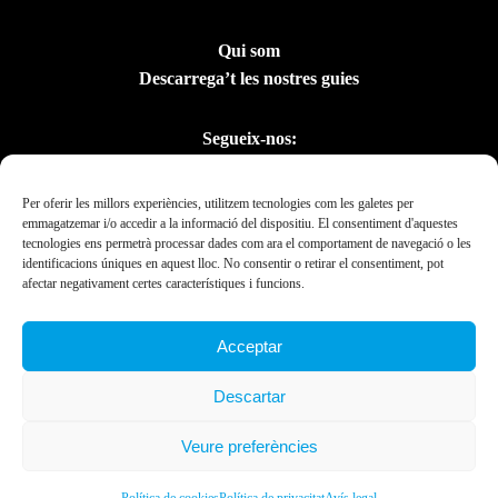
Qui som
Descarrega’t les nostres guies
Segueix-nos:
Per oferir les millors experiències, utilitzem tecnologies com les galetes per
emmagatzemar i/o accedir a la informació del dispositiu. El consentiment d'aquestes
tecnologies ens permetrà processar dades com ara el comportament de navegació o les
identificacions úniques en aquest lloc. No consentir o retirar el consentiment, pot
afectar negativament certes característiques i funcions.
Acceptar
Amb el suport del
Descartar
Departament de la
Presidència
Veure preferències