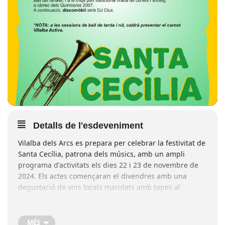
Detalls de l'esdeveniment
Vilalba dels Arcs es prepara per celebrar la festivitat de
Santa Cecília, patrona dels músics, amb un ampli
programa d'activitats els dies 22 i 23 de novembre de
2024. Els actes començaran el divendres amb una
degustació de vins locals maridats amb tapes al
restaurant Nou Moderno, organitzada per l'Associació
de Joves de Vilalba en el marc del 800 aniversari de la
Carta de Poblament. El dissabte s’iniciarà amb una
MÉS