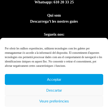
Whatsapp:
610 20 33 25
Qui som
Descarrega’t les nostres guies
Segueix-nos:
Per oferir les millors experiències, utilitzem tecnologies com les galetes per
emmagatzemar i/o accedir a la informació del dispositiu. El consentiment d'aquestes
tecnologies ens permetrà processar dades com ara el comportament de navegació o les
identificacions úniques en aquest lloc. No consentir o retirar el consentiment, pot
afectar negativament certes característiques i funcions.
Acceptar
Amb el suport del
Descartar
Departament de la
Presidència
Veure preferències