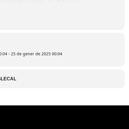
la Festa Major d'hivern, 24 i 25 de gener.
0:04 - 25 de gener de 2025 00:04
LECAL