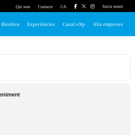
Inicia sessió
Qui som
Contacte
CA
Biosfera
Experiències
Canal eXp
Alta empreses
veniment