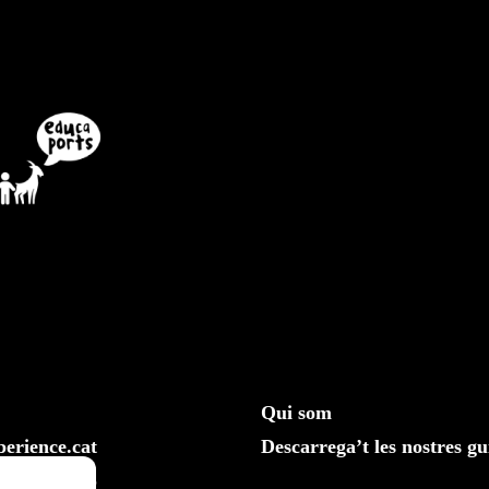
Qui som
erience.cat
Descarrega’t les nostres gu
610 20 33 25