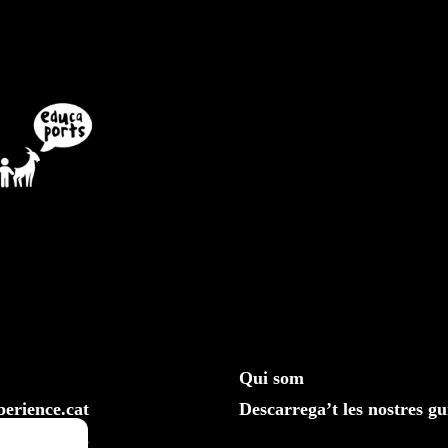
Qui som
erience.cat
Descarrega’t les nostres gu
610 20 33 25