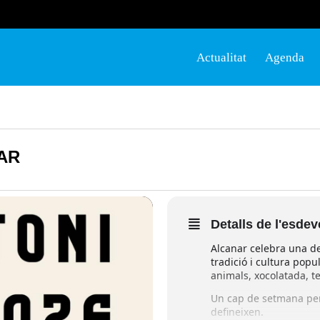
Actualitat
Agenda
AR
Detalls de l'esde
Alcanar celebra una de
tradició i cultura popu
animals, xocolatada, tea
Un cap de setmana per 
defineixen.