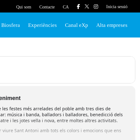
Inicia sessió
Qui som
Contacte
CA
Biosfera
Experiències
Canal eXp
Alta empreses
veniment
 les festes més arrelades del poble amb tres dies de
lar: música i banda, balladors i balladores, benedicció dels
tre i les jotes vella i nova, entre moltes altres activitats.
viure Sant Antoni amb tots els colors i emocions que ens