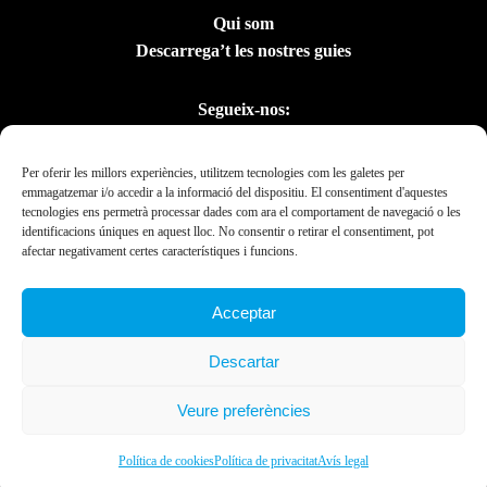
Qui som
Descarrega’t les nostres guies
Segueix-nos:
Per oferir les millors experiències, utilitzem tecnologies com les galetes per
emmagatzemar i/o accedir a la informació del dispositiu. El consentiment d'aquestes
tecnologies ens permetrà processar dades com ara el comportament de navegació o les
identificacions úniques en aquest lloc. No consentir o retirar el consentiment, pot
afectar negativament certes característiques i funcions.
Acceptar
Amb el suport del
Descartar
Departament de la
Presidència
Veure preferències
Ebrexperience © 2019. All rights reserved 2023.
Política de cookies
Política de privacitat
Avís legal