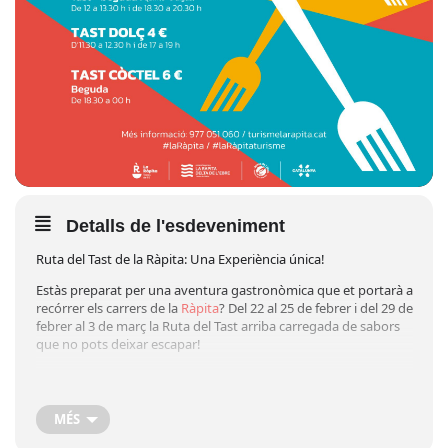
Detalls de l'esdeveniment
Ruta del Tast de la Ràpita: Una Experiència única!
Estàs preparat per una aventura gastronòmica que et portarà a
recórrer els carrers de la
Ràpita
? Del 22 al 25 de febrer i del 29 de
febrer al 3 de març la Ruta del Tast arriba carregada de sabors
que no pots deixar escapar!
Els nostres establiments t’obren les portes amb una varietat
infinita de delícies: des de bars de sempre fins a cocteleries
elegants i pastisseries irresistibles. Ja siguis un gurmet expert o
MÉS
un entusiasta del bon menjar, el teu paladar té cabuda a la Ruta
del Tast de la Ràpita.