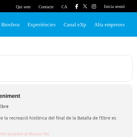
Inicia sessió
Qui som
Contacte
CA
Biosfera
Experiències
Canal eXp
Alta empreses
veniment
’Ebre
 la recreació històrica del final de la Batalla de l’Ebre es
sites guiades al Museu Viu