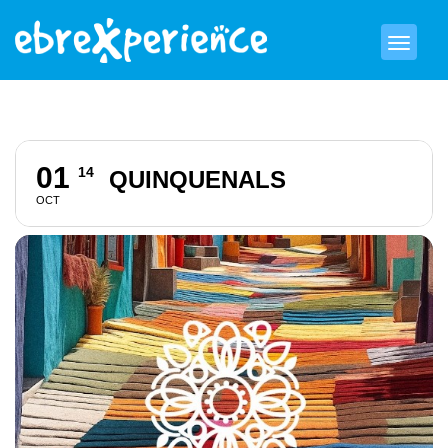
01
14
QUINQUENALS
OCT