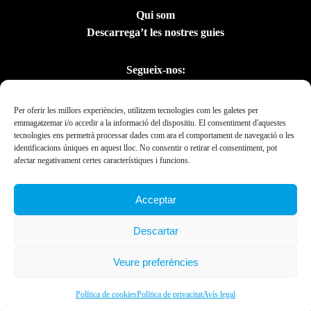
Qui som
Descarrega’t les nostres guies
Segueix-nos:
Per oferir les millors experiències, utilitzem tecnologies com les galetes per
emmagatzemar i/o accedir a la informació del dispositiu. El consentiment d'aquestes
tecnologies ens permetrà processar dades com ara el comportament de navegació o les
identificacions úniques en aquest lloc. No consentir o retirar el consentiment, pot
afectar negativament certes característiques i funcions.
Acceptar
Amb el suport del
Descartar
Departament de la
Presidència
Veure preferències
Ebrexperience © 2019. All rights reserved 2023.
Política de cookies
Política de privacitat
Avís legal