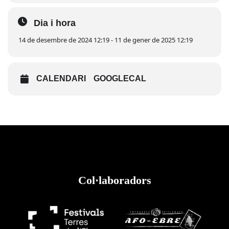
Dia i hora
14 de desembre de 2024 12:19 - 11 de gener de 2025 12:19
Consulta el programa complet aquí
https://www.flix.cat/nadal-flixanco-2024-2025/
CALENDARI
GOOGLECAL
Col·laboradors