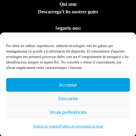
Qui som
Descarrega’t les nostres guies
Segueix-nos:
Per oferir les millors experiències, utilitzem tecnologies com les galetes per
emmagatzemar i/o accedir a la informació del dispositiu. El consentiment d'aquestes
tecnologies ens permetrà processar dades com ara el comportament de navegació o les
identificacions úniques en aquest lloc. No consentir o retirar el consentiment, pot
afectar negativament certes característiques i funcions.
Acceptar
Amb el suport del
Descartar
Departament de la
Presidència
Veure preferències
Ebrexperience © 2019. All rights reserved 2023.
Política de cookies
Política de privacitat
Avís legal