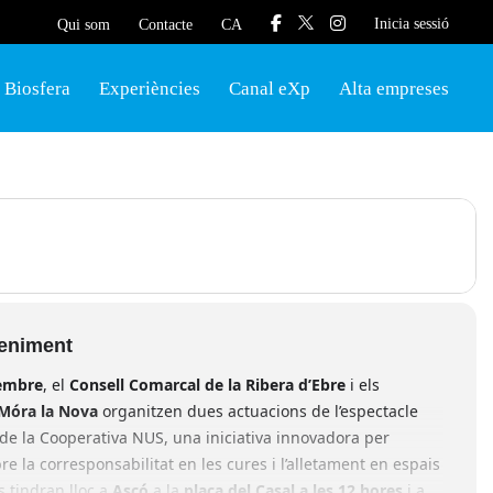
Inicia sessió
Qui som
Contacte
CA
Biosfera
Experiències
Canal eXp
Alta empreses
veniment
sembre
, el
Consell Comarcal de la Ribera d’Ebre
i els
 Móra la Nova
organitzen dues actuacions de l’espectacle
de la Cooperativa NUS, una iniciativa innovadora per
bre la corresponsabilitat en les cures i l’alletament en espais
s tindran lloc a
Ascó
a la
plaça del Casal a les 12 hores
i a