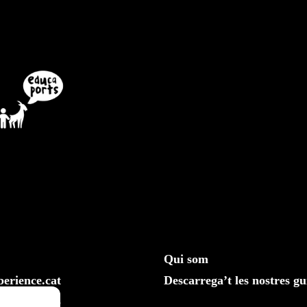
Qui som
erience.cat
Descarrega’t les nostres gu
610 20 33 25