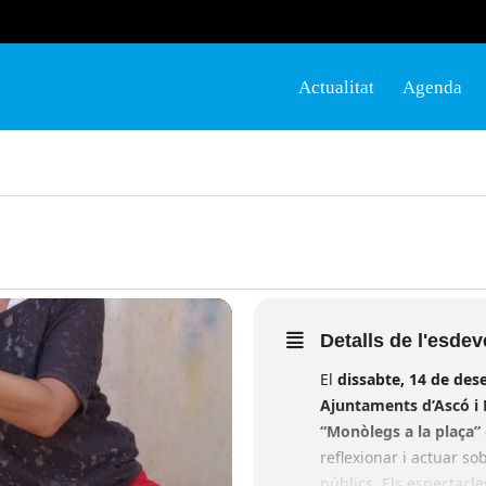
Actualitat
Agenda
Detalls de l'esde
El
dissabte, 14 de de
Ajuntaments d’Ascó i
“Monòlegs a la plaça”
reflexionar i actuar so
públics. Els espectacle