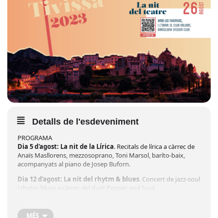
Detalls de l'esdeveniment
PROGRAMA
Dia 5 d'agost:
La nit de la Lírica
. Recitals de lírica a càrrec de
Anaïs Masllorens, mezzosoprano, Toni Marsol, baríto-baix,
acompanyats al piano de Josep Buforn.
Dia 12 d'agost:
La nit del rhytm & blues
. Concert de jazz-soul
i rhytm-blues a càrrec del duet Pepper and Soul.
Dia 19 d'agost
:
La nit del pop & rock
. Concert de versions en
format acústic de les cançons més significatives del pop i rock a
MÉS