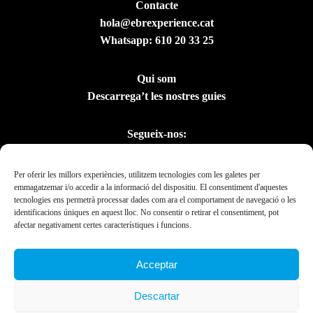
Contacte
hola@ebrexperience.cat
Whatsapp:
610 20 33 25
Qui som
Descarrega’t les nostres guies
Segueix-nos:
Per oferir les millors experiències, utilitzem tecnologies com les galetes per
emmagatzemar i/o accedir a la informació del dispositiu. El consentiment d'aquestes
tecnologies ens permetrà processar dades com ara el comportament de navegació o les
identificacions úniques en aquest lloc. No consentir o retirar el consentiment, pot
afectar negativament certes característiques i funcions.
Acceptar
Amb el suport del
Descartar
Departament de la