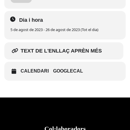
càrrec del grup musical Cruzados.
Dia 26 d'agost:
La nit del teatre
. Amb l'obra: "El club oblidat,
Barcelona Lyceum Club" interpretat per la companyia de teatre
Dia i hora
'Les Fugitives'.
5 de agost de 2023 - 26 de agost de 2023 (Tot el dia)
TEXT DE L'ENLLAÇ APRÈN MÉS
CALENDARI
GOOGLECAL
Col·laboradors