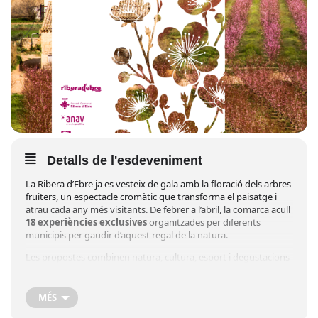
Detalls de l'esdeveniment
La Ribera d’Ebre ja es vesteix de gala amb la floració dels arbres
fruiters, un espectacle cromàtic que transforma el paisatge i
atrau cada any més visitants. De febrer a l’abril, la comarca acull
18 experiències exclusives
organitzades per diferents
municipis per gaudir d’aquest regal de la natura.
Les propostes combinen natura, cultura, esport i degustacions
de productes locals, oferint activitats pensades especialment
per al període de floració. Tot i que estan previstes per als
mesos de febrer, març i principis d’abril, poden variar segons
MÉS
l’evolució de la floració i les condicions climatològiques.