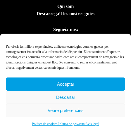
Qui som
Descarrega’t les nostres guies
Segueix-nos:
Per oferir les millors experiències, utilitzem tecnologies com les galetes per
emmagatzemar i/o accedir a la informació del dispositiu. El consentiment d'aquestes
tecnologies ens permetrà processar dades com ara el comportament de navegació o les
identificacions úniques en aquest lloc. No consentir o retirar el consentiment, pot
afectar negativament certes característiques i funcions.
Acceptar
Amb el suport del
Descartar
Departament de la
Presidència
Veure preferències
Ebrexperience © 2019. All rights reserved 2023.
Política de cookies
Política de privacitat
Avís legal