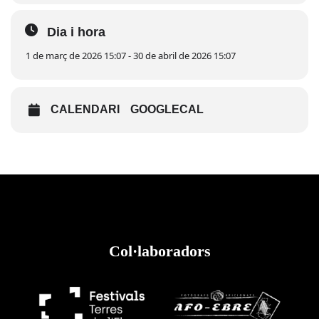
La Ribera en Flor convida tothom a viure i compartir aquest
moment únic a través de les xarxes socials amb l’etiqueta
Dia i hora
#LaRiberaenFlor
.
1 de març de 2026 15:07 - 30 de abril de 2026 15:07
Consulta les activitats
aquí
CALENDARI
GOOGLECAL
Col·laboradors