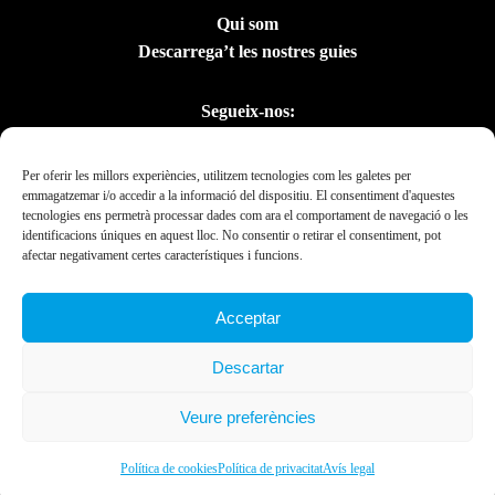
Qui som
Descarrega’t les nostres guies
Segueix-nos:
Per oferir les millors experiències, utilitzem tecnologies com les galetes per
emmagatzemar i/o accedir a la informació del dispositiu. El consentiment d'aquestes
tecnologies ens permetrà processar dades com ara el comportament de navegació o les
identificacions úniques en aquest lloc. No consentir o retirar el consentiment, pot
afectar negativament certes característiques i funcions.
Acceptar
Amb el suport del
Descartar
Departament de la
Presidència
Veure preferències
Ebrexperience © 2019. All rights reserved 2023.
Política de cookies
Política de privacitat
Avís legal