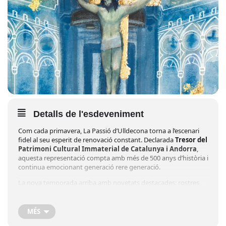
Detalls de l'esdeveniment
Com cada primavera, La Passió d’Ulldecona torna a l’escenari
fidel al seu esperit de renovació constant. Declarada
Tresor del
Patrimoni Cultural Immaterial de Catalunya i Andorra
,
aquesta representació compta amb més de 500 anys d’història i
continua emocionant generació rere generació.
La nova temporada arriba amb novetats destacades: rostres
nous donaran vida a grans personatges, aportant energia
renovada i matisos inèdits a l’obra. A més, l’aposta per noves
escenografies transforma part de l’espai escènic per oferir una
MÉS
experiència encara més immersiva.