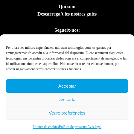
Qui som
Descarrega’t les nostres guies
Segueix-nos:
Per oferir les millors experiències, utilitzem tecnologies com les galetes per
emmagatzemar i/o accedir a la informació del dispositiu. El consentiment d'aquestes
tecnologies ens permetrà processar dades com ara el comportament de navegació o les
identificacions úniques en aquest lloc. No consentir o retirar el consentiment, pot
afectar negativament certes característiques i funcions.
Acceptar
Amb el suport del
Descartar
Departament de la
Presidència
Veure preferències
Ebrexperience © 2019. All rights reserved 2023.
Política de cookies
Política de privacitat
Avís legal