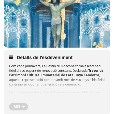
Detalls de l'esdeveniment
Com cada primavera, La Passió d’Ulldecona torna a l’escenari
fidel al seu esperit de renovació constant. Declarada
Tresor del
Patrimoni Cultural Immaterial de Catalunya i Andorra
,
aquesta representació compta amb més de 500 anys d’història i
continua emocionant generació rere generació.
La nova temporada arriba amb novetats destacades: rostres
nous donaran vida a grans personatges, aportant energia
renovada i matisos inèdits a l’obra. A més, l’aposta per noves
escenografies transforma part de l’espai escènic per oferir una
MÉS
experiència encara més immersiva.