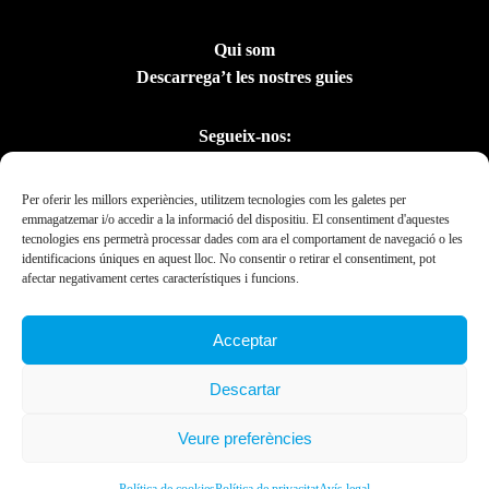
Qui som
Descarrega’t les nostres guies
Segueix-nos:
Per oferir les millors experiències, utilitzem tecnologies com les galetes per
emmagatzemar i/o accedir a la informació del dispositiu. El consentiment d'aquestes
tecnologies ens permetrà processar dades com ara el comportament de navegació o les
identificacions úniques en aquest lloc. No consentir o retirar el consentiment, pot
afectar negativament certes característiques i funcions.
Acceptar
Amb el suport del
Descartar
Departament de la
Presidència
Veure preferències