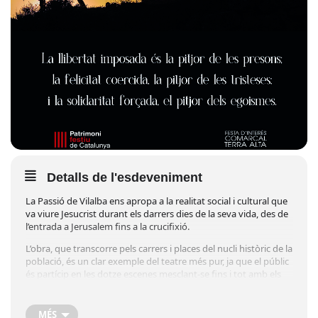
Detalls de l'esdeveniment
La Passió de Vilalba ens apropa a la realitat social i cultural que
va viure Jesucrist durant els darrers dies de la seva vida, des de
l’entrada a Jerusalem fins a la crucifixió.
L’obra, que transcorre pels carrers i places del nucli històric de la
població, és un clar exemple del teatre més pur, ja que el públic
és partícip en les dotze escenes mesclant-se fins i tot amb els
actors i actrius, dotant així de realisme a la representació.
Aquesta visió de la Passió de Jesús recull la vessant més social
MÉS