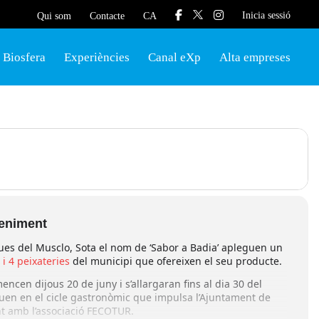
Inicia sessió
Qui som
Contacte
CA
Biosfera
Experiències
Canal eXp
Alta empreses
veniment
es del Musclo, Sota el nom de ‘Sabor a Badia’ apleguen un
i 4 peixateries
del municipi que ofereixen el seu producte.
ncen dijous 20 de juny i s’allargaran fins al dia 30 del
en en el cicle gastronòmic que impulsa l’Ajuntament de
t amb l’associació FECOTUR.