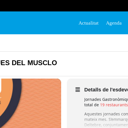
Actualitat
Agenda
ES DEL MUSCLO
Detalls de l'esde
Jornades Gastronòmiqu
total de
19 restaurants 
Aquestes jornades come
mateix mes. S’emmarqu
Deltebre, conjuntamen