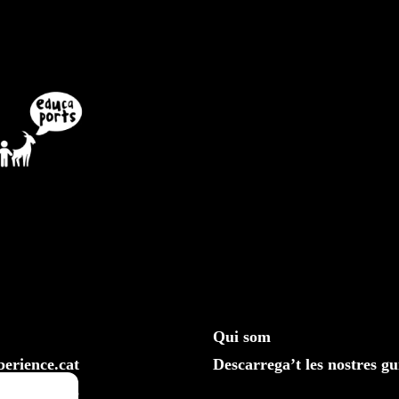
Qui som
erience.cat
Descarrega’t les nostres gu
610 20 33 25