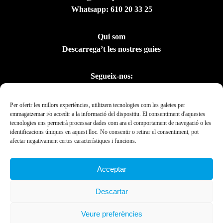
Whatsapp:
610 20 33 25
Qui som
Descarrega’t les nostres guies
Segueix-nos:
Per oferir les millors experiències, utilitzem tecnologies com les galetes per
emmagatzemar i/o accedir a la informació del dispositiu. El consentiment d'aquestes
tecnologies ens permetrà processar dades com ara el comportament de navegació o les
identificacions úniques en aquest lloc. No consentir o retirar el consentiment, pot
afectar negativament certes característiques i funcions.
Acceptar
Amb el suport del
Descartar
Departament de la
Presidència
Veure preferències