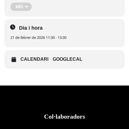
MÉS
Visita guiada
pels equipaments i pel
Centre de Recursos
per a l’Aprenentatge i la Investigació
(CRAI)
.
Dia i hora
Sessions informatives
sobre els graus, sortides
professionals i opcions de pràctiques i mobilitat.
21 de febrer de 2026 11:30 - 13:30
Inscripció prèvia:
fes-la al web i rep un codi QR per mostrar a
l’entrada.
CALENDARI
GOOGLECAL
Els mitjans poden fer fotos i enregistrar imatges durant
l’esdeveniment.
Col·laboradors