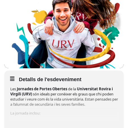
Detalls de l'esdeveniment
Les
Jornades de Portes Obertes
de la
Universitat Rovira i
Virgili
(URV)
són ideals per conèixer els graus que s’hi poden
estudiar i veure com és la vida universitària. Estan pensades per
a l’alumnat de secundària i les seves famílies.
La jornada inclou:
Presentació del Campus
amb
Xavier Farré
, director del
Campus Terres de l’Ebre
.