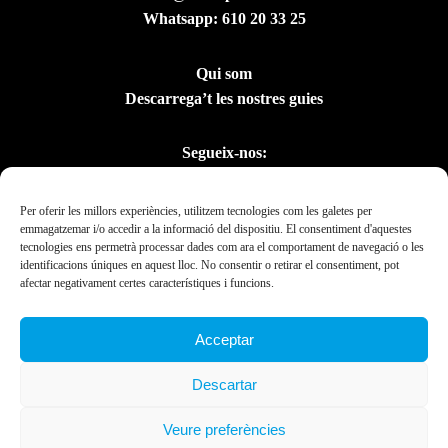
Whatsapp:
610 20 33 25
Qui som
Descarrega’t les nostres guies
Segueix-nos:
Per oferir les millors experiències, utilitzem tecnologies com les galetes per
emmagatzemar i/o accedir a la informació del dispositiu. El consentiment d'aquestes
tecnologies ens permetrà processar dades com ara el comportament de navegació o les
identificacions úniques en aquest lloc. No consentir o retirar el consentiment, pot
afectar negativament certes característiques i funcions.
Acceptar
Amb el suport del
Descartar
Departament de la
Presidència
Veure preferències