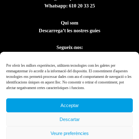
Whatsapp:
610 20 33 25
Qui som
Descarrega’t les nostres guies
Segueix-nos:
Per oferir les millors experiències, utilitzem tecnologies com les galetes per
emmagatzemar i/o accedir a la informació del dispositiu. El consentiment d'aquestes
tecnologies ens permetrà processar dades com ara el comportament de navegació o les
identificacions úniques en aquest lloc. No consentir o retirar el consentiment, pot
afectar negativament certes característiques i funcions.
Acceptar
Amb el suport del
Descartar
Departament de la
Presidència
Veure preferències