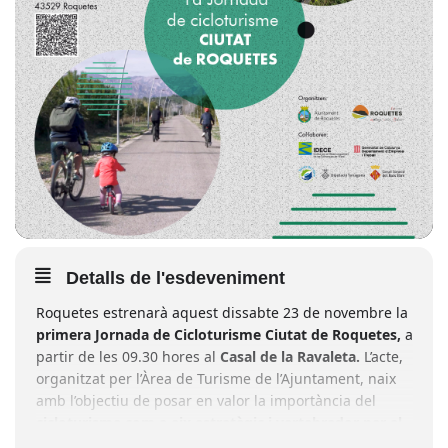
Detalls de l'esdeveniment
Roquetes estrenarà aquest dissabte 23 de novembre la
primera Jornada de Cicloturisme Ciutat de Roquetes,
a
partir de les 09.30 hores al
Casal de la Ravaleta.
L’acte,
organitzat per l’Àrea de Turisme de l’Ajuntament, naix
amb l’objectiu de posar en valor la importància del
cicloturisme com a eix estratègic i vertebrador per al
desenvolupament sostenible
del territori.
La jornada