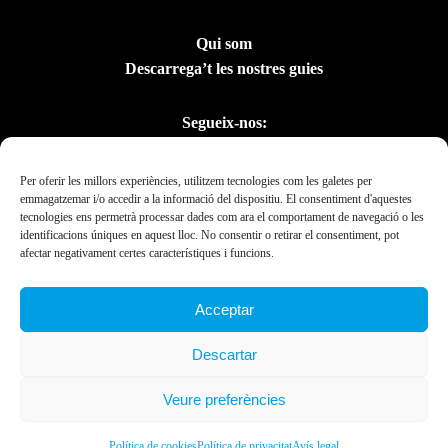
Qui som
Descarrega’t les nostres guies
Segueix-nos:
Per oferir les millors experiències, utilitzem tecnologies com les galetes per
emmagatzemar i/o accedir a la informació del dispositiu. El consentiment d'aquestes
tecnologies ens permetrà processar dades com ara el comportament de navegació o les
identificacions úniques en aquest lloc. No consentir o retirar el consentiment, pot
afectar negativament certes característiques i funcions.
Acceptar
Amb el suport del
Descartar
Departament de la
Presidència
Veure preferències
Ebrexperience © 2019. All rights reserved 2023.
Política de cookies
Política de privacitat
Avís legal