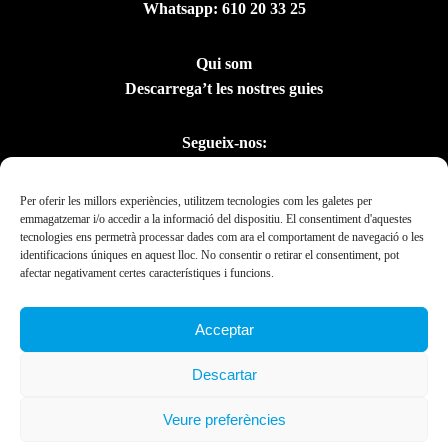
Whatsapp:
610 20 33 25
Qui som
Descarrega’t les nostres guies
Segueix-nos:
Per oferir les millors experiències, utilitzem tecnologies com les galetes per
emmagatzemar i/o accedir a la informació del dispositiu. El consentiment d'aquestes
tecnologies ens permetrà processar dades com ara el comportament de navegació o les
identificacions úniques en aquest lloc. No consentir o retirar el consentiment, pot
afectar negativament certes característiques i funcions.
Acceptar
Amb el suport del
Descartar
Departament de la
Presidència
Veure preferències