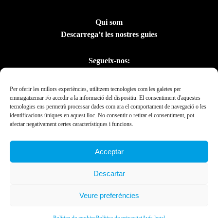
Qui som
Descarrega’t les nostres guies
Segueix-nos:
Per oferir les millors experiències, utilitzem tecnologies com les galetes per
emmagatzemar i/o accedir a la informació del dispositiu. El consentiment d'aquestes
tecnologies ens permetrà processar dades com ara el comportament de navegació o les
identificacions úniques en aquest lloc. No consentir o retirar el consentiment, pot
afectar negativament certes característiques i funcions.
Acceptar
Amb el suport del
Descartar
Departament de la
Presidència
Veure preferències