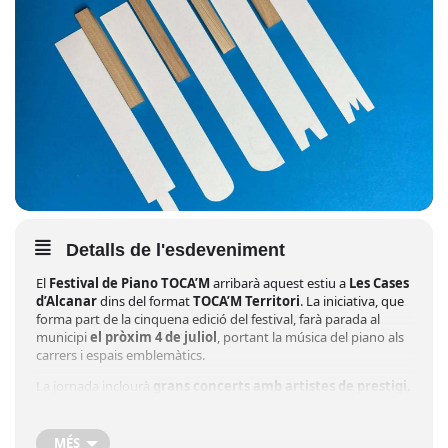
Detalls de l'esdeveniment
El
Festival de Piano TOCA’M
arribarà aquest estiu a
Les Cases
d’Alcanar
dins del format
TOCA’M Territori
. La iniciativa, que
forma part de la cinquena edició del festival, farà parada al
municipi
el pròxim 4 de juliol
, portant la música del piano als
carrers i espais emblemàtics.
La jornada inclourà
grans concerts amb artistes de prestigi,
joves promeses, pianos al carrer i diverses sorpreses
, amb
l’objectiu d’apropar la música a tothom. A més, l’
alumnat de
l’Escola Municipal de Música d’Alcanar (EMMA)
hi
MÉS