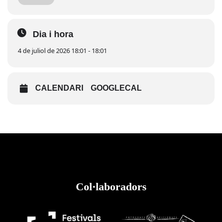
participarà activament, compartint talent i música amb el
públic en un esdeveniment que serà
totalment gratuït
.
Dia i hora
4 de juliol de 2026 18:01 - 18:01
CALENDARI
GOOGLECAL
Col·laboradors