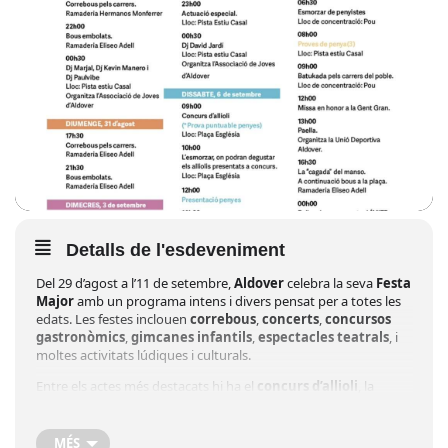
Detalls de l'esdeveniment
Del 29 d’agost a l’11 de setembre,
Aldover
celebra la seva
Festa
Major
amb un programa intens i divers pensat per a totes les
edats. Les festes inclouen
correbous
,
concerts
,
concursos
gastronòmics
,
gimcanes infantils
,
espectacles teatrals
, i
moltes activitats lúdiques i culturals.
Entre els actes més destacats hi ha el
concurs d’allioli
, la
tradicional
“cagada del manso”
, els
correbars amb disfressa
,
les
nits de ball amb orquestres i DJs
, i les esperades
proves
de penyes
, que afegeixen emoció i rivalitat amistosa a la
MÉS