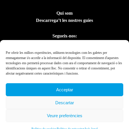
Qui som
Descarrega’t les nostres guies
Segueix-nos:
Per oferir les millors experiències, utilitzem tecnologies com les galetes per
emmagatzemar i/o accedir a la informació del dispositiu. El consentiment d'aquestes
tecnologies ens permetrà processar dades com ara el comportament de navegació o les
identificacions úniques en aquest lloc. No consentir o retirar el consentiment, pot
afectar negativament certes característiques i funcions.
Acceptar
Amb el suport del
Descartar
Departament de la
Presidència
Veure preferències