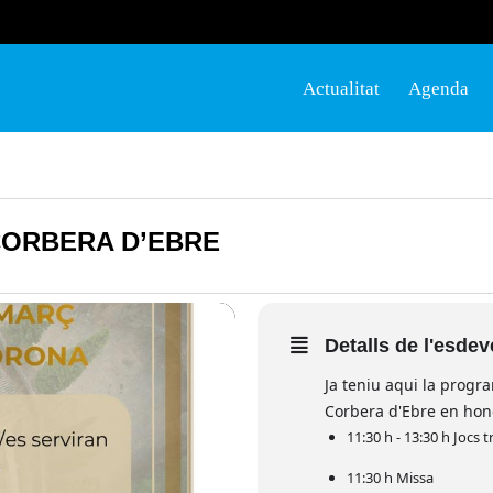
Actualitat
Agenda
CORBERA D’EBRE
Detalls de l'esde
Ja teniu aqui la progr
Corbera d'Ebre en hon
11:30 h - 13:30 h Jocs t
11:30 h Missa