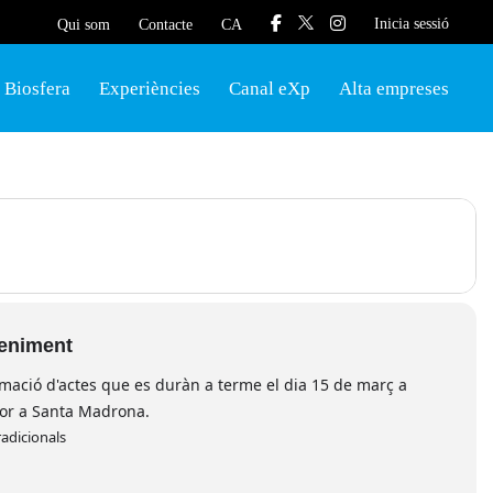
Inicia sessió
Qui som
Contacte
CA
Biosfera
Experiències
Canal eXp
Alta empreses
veniment
amació d'actes que es duràn a terme el dia 15 de març a
or a Santa Madrona.
radicionals