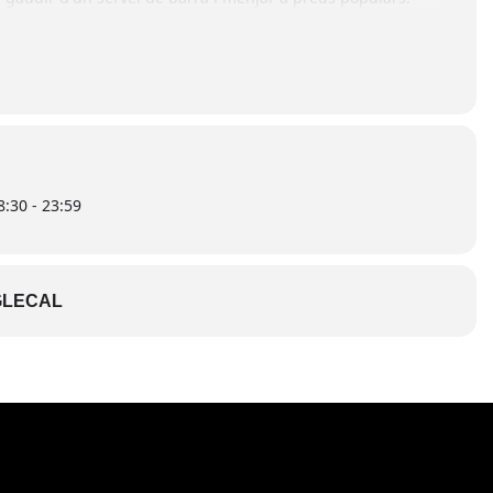
o us perdeu la sessió de ball amb el grup Prisma!
:30 - 23:59
LECAL