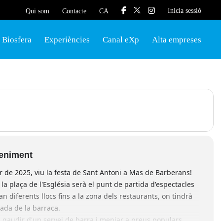
Inicia sessió
Qui som
Contacte
CA
Biosfera
Experiències
Canal eXp
Alta empreses
veniment
r de 2025, viu la festa de Sant Antoni a Mas de Barberans!
, la plaça de l'Església serà el punt de partida d'espectacles
n diferents llocs fins a la zona dels restaurants, on tindrà
mada de la barraca.
u gaudir d'un servei de barra i menjar a preus populars.