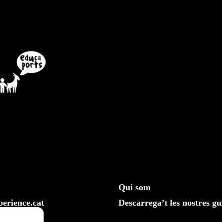
Qui som
erience.cat
Descarrega’t les nostres gu
610 20 33 25