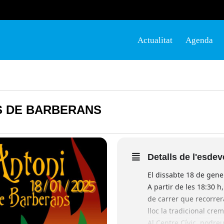
Actualitat
Agenda
S DE BARBERANS
Detalls de l'esde
El dissabte 18 de gene
A partir de les 18:30 h
de carrer que recorrera
lloc la tradicional cre
Al Centre Cívic, podre