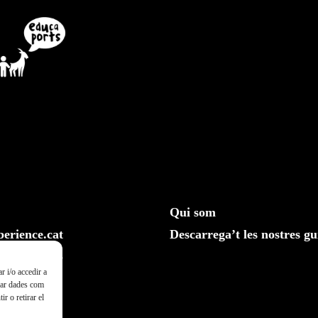
Qui som
erience.cat
Descarrega’t les nostres gu
610 20 33 25
r i/o accedir a
ssar dades com
r o retirar el