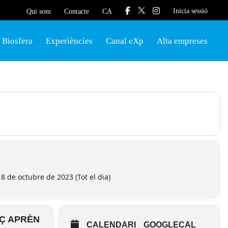
Inicia sessió
Qui som
Contacte
CA
Biosfera
Experiències
Canal eXp
Alta empreses
8 de octubre de 2023 (Tot el dia)
AÇ APRÈN
CALENDARI
GOOGLECAL