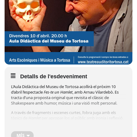
Detalls de l'esdeveniment
L’Aula Didàctica del Museu de Tortosa acollirà el pròxim 10
d’abril l’espectacle
Fes-te un Hamlet
, amb Arnau Vilardebò. Es
tracta d’una proposta original que revisita el clàssic de
Shakespeare amb humor, música i una visió molt personal.
A través de fragments i escenes curtes, l’obra juga amb els
tòpics de
Hamlet
per apropar-los al públic amb ironia i reflexió,
combinant català, castellà i pinzellades d’anglès.
La funció començarà a les 20.00 hores i el preu de l’entrada és
MÉS